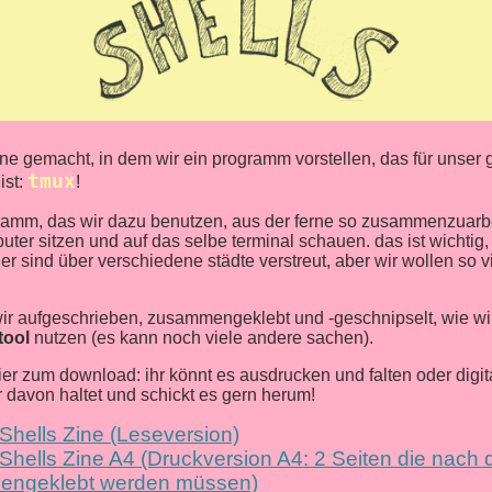
ine gemacht, in dem wir ein programm vorstellen, das für unse
tmux
ist:
!
gramm, das wir dazu benutzen, aus der ferne so zusammenzuarbe
ter sitzen und auf das selbe terminal schauen. das ist wichtig,
der sind über verschiedene städte verstreut, aber wir wollen so 
ir aufgeschrieben, zusammengeklebt und -geschnipselt, wie wi
tool
nutzen (es kann noch viele andere sachen).
ier zum download: ihr könnt es ausdrucken und falten oder digita
r davon haltet und schickt es gern herum!
Shells Zine (Leseversion)
Shells Zine A4 (Druckversion A4: 2 Seiten die nac
ngeklebt werden müssen)