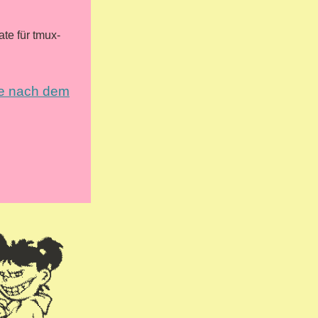
ate für tmux-
die nach dem