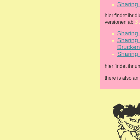
Sharing 
hier findet ihr 
3
versionen ab
Sharing 
Sharing 
Drucken
Sharing 
hier findet ihr 
there is also an