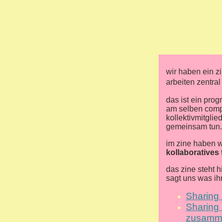
wir haben ein z
arbeiten zentral 
das ist ein pro
am selben compu
kollektivmitglie
gemeinsam tun.
im zine haben w
kollaboratives 
das zine steht h
sagt uns was ih
Sharing 
Sharing 
zusamme