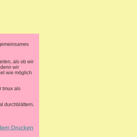
r gemeinsames
iten, als ob wir
 denn wir
viel wie möglich
r tmux als
l durchblättern.
h dem Drucken